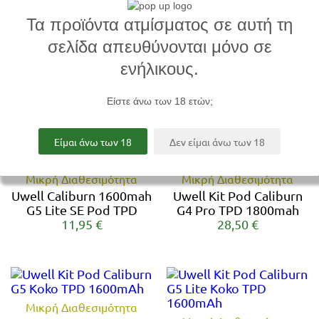
Τα πρoϊόντα ατμίσματος σε αυτή τη
Sikary SPOD Battery
only 200mah
Sikary SPOD Starter Kit
σελίδα απευθύνονται μόνο σε
15,90 €
0.8ml TPD with
ενήλικους.
Powerbank 2200mah
29,00 €
39,90 €
Είστε άνω των 18 ετών;
Είμαι άνω των 18
Δεν είμαι άνω των 18
Μικρή Διαθεσιμότητα
Μικρή Διαθεσιμότητα
Uwell Caliburn 1600mah
Uwell Kit Pod Caliburn
G5 Lite SE Pod TPD
G4 Pro TPD 1800mah
11,95 €
28,50 €
Μικρή Διαθεσιμότητα