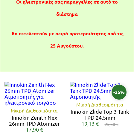
Οι ηλεκτρονικές σας παραγγελίες σε αυτό το
Είστε άνω των 18 ετών;
διάστημα
-43%
Είμαι άνω των 18
Δεν είμαι άνω των 18
θα εκτελεστούν με σειρά προτεραιότητας από τις
Μικρή Διαθεσιμότητα
25 Αυγούστου.
Innokin Zenith D24 TPD
2ml Tank
Innokin Zenith Minimal
13,00 €
24mm TPD Atomizer
22,90 €
21,90 €
-25%
Μικρή Διαθεσιμότητα
Μικρή Διαθεσιμότητα
Innokin Zlide Top 3 Tank
Innokin Zenith Nex
TPD 24.5mm
26mm TPD Atomizer
19,13 €
25,50 €
17,90 €