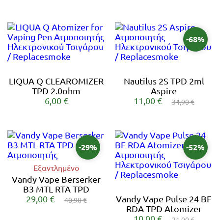
-68%
LIQUA Q CLEAROMIZER
Nautilus 2S TPD 2ml
TPD 2.0ohm
Aspire
6,00 €
11,00 €
34,90 €
-29%
-52%
Εξαντλημένο
Vandy Vape Berserker
B3 MTL RTA TPD
29,00 €
Vandy Vape Pulse 24 BF
40,90 €
RDA TPD Atomizer
10,00 €
21,00 €