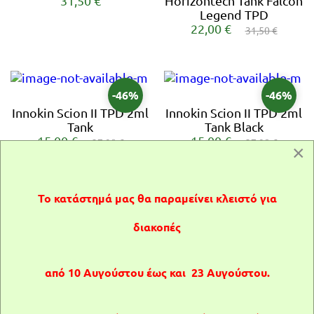
31,50 €
Horizontech Tank Falcon
Legend TPD
22,00 €
31,50 €
-46%
-46%
Innokin Scion II TPD 2ml
Innokin Scion II TPD 2ml
Tank
Tank Black
15,00 €
15,00 €
27,90 €
27,90 €
×
Το κατάστημά μας θα παραμείνει κλειστό για
-46%
Innokin Scion II TPD 2ml
διακοπές
Tank Steel
Εξαντλημένο
15,00 €
27,90 €
Τα πρoϊόντα ατμίσματος σε αυτή τη
Innokin Zenith 2 - 5ml
από 10 Αυγούστου έως και 23 Αυγούστου.
σελίδα απευθύνονται μόνο σε
Extended Atomizer
26,90 €
ενήλικους.